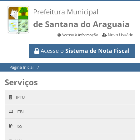
Prefeitura Municipal
de Santana do Araguaia
Novo Usuário
Acesso à informação
Acesse o
Sistema de Nota Fiscal
Página Inicial
/
Serviços
IPTU
ITBI
ISS